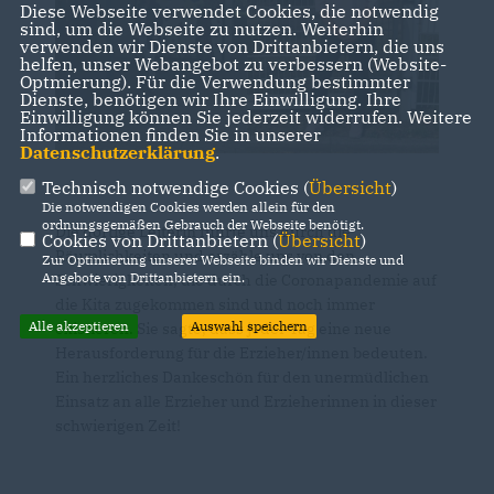
Diese Webseite verwendet Cookies, die notwendig
sind, um die Webseite zu nutzen. Weiterhin
verwenden wir Dienste von Drittanbietern, die uns
helfen, unser Webangebot zu verbessern (Website-
Optmierung). Für die Verwendung bestimmter
Dienste, benötigen wir Ihre Einwilligung. Ihre
Einwilligung können Sie jederzeit widerrufen. Weitere
Informationen finden Sie in unserer
Datenschutzerklärung
.
Technisch notwendige Cookies (
Übersicht
)
Die notwendigen Cookies werden allein für den
ordnungsgemäßen Gebrauch der Webseite benötigt.
Die dortige Leiterin führte uns durch die
Cookies von Drittanbietern (
Übersicht
)
Räumlichkeiten und erzähle uns von den
Zur Optimierung unserer Webseite binden wir Dienste und
Angebote von Drittanbietern ein.
Schwierigkeiten, die durch die Coronapandemie auf
die Kita zugekommen sind und noch immer
Alle akzeptieren
Auswahl speichern
existieren. Sie sagte, dass jeder Tag eine neue
Herausforderung für die Erzieher/innen bedeuten.
Ein herzliches Dankeschön für den unermüdlichen
Einsatz an alle Erzieher und Erzieherinnen in dieser
schwierigen Zeit!