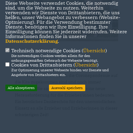
Diese Webseite verwendet Cookies, die notwendig
sind, um die Webseite zu nutzen. Weiterhin
verwenden wir Dienste von Drittanbietern, die uns
helfen, unser Webangebot zu verbessern (Website-
Optmierung). Für die Verwendung bestimmter
Dienste, benötigen wir Ihre Einwilligung. Ihre
Einwilligung können Sie jederzeit widerrufen. Weitere
Informationen finden Sie in unserer
Datenschutzerklärung
.
Technisch notwendige Cookies (
Übersicht
)
Die notwendigen Cookies werden allein für den
ordnungsgemäßen Gebrauch der Webseite benötigt.
Die dortige Leiterin führte uns durch die
Cookies von Drittanbietern (
Übersicht
)
Räumlichkeiten und erzähle uns von den
Zur Optimierung unserer Webseite binden wir Dienste und
Angebote von Drittanbietern ein.
Schwierigkeiten, die durch die Coronapandemie auf
die Kita zugekommen sind und noch immer
Alle akzeptieren
Auswahl speichern
existieren. Sie sagte, dass jeder Tag eine neue
Herausforderung für die Erzieher/innen bedeuten.
Ein herzliches Dankeschön für den unermüdlichen
Einsatz an alle Erzieher und Erzieherinnen in dieser
schwierigen Zeit!