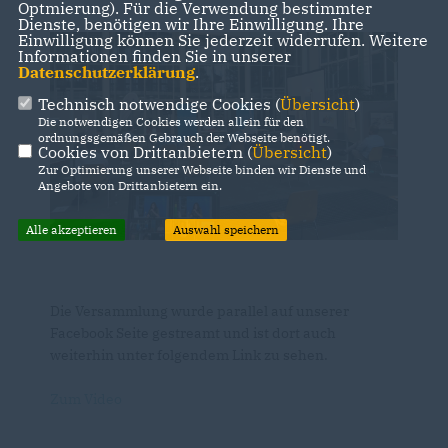
Optmierung). Für die Verwendung bestimmter
Dienste, benötigen wir Ihre Einwilligung. Ihre
Einwilligung können Sie jederzeit widerrufen. Weitere
Informationen finden Sie in unserer
Datenschutzerklärung
.
Technisch notwendige Cookies (
Übersicht
)
Die notwendigen Cookies werden allein für den
ordnungsgemäßen Gebrauch der Webseite benötigt.
Cookies von Drittanbietern (
Übersicht
)
Zur Optimierung unserer Webseite binden wir Dienste und
Angebote von Drittanbietern ein.
Alle akzeptieren
Auswahl speichern
Die Versammlung wurde parallel auf unserer
Facebook Seite gestreamt und ist dort auch
weiterhin unter folgendem Link zu sehen.
Zum Video