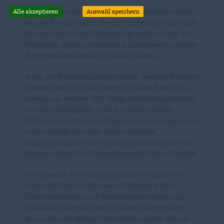
Wir wollten zeigen, dass Kommunalpolitik nahbar
Alle akzeptieren
Auswahl speichern
ist und Freude macht. Deshalb haben wir unser Zelt
bewusst mitten ins Hoekerfest gestellt, um mit den
Menschen direkt ins Gespräch zu kommen“, erklärte
Bürgermeisterkandidatin Anke Theisen.
Auch der Bundestagsabgeordnete Joachim Ebmeyer
stattete dem CDU-Zelt mehrfach einen Besuch ab,
ebenso wie weitere CDU-Bürgermeisterkandidaten
aus dem Kreisgebiet, etwa aus Enger, Vlotho,
Hiddenhausen oder Rödinghausen. „Das zeigt, dass
unser Auftritt hier über Herford hinaus
wahrgenommen wurde und wir gemeinsam für die
Region stehen“, so Landratskandidat Mirco Schmidt.
Das Angebot der Christdemokraten reichte von
einem Glücksrad und einem Kickertisch über
Kinderschminken und Bastelaktionen bis hin zu
politischen Gesprächen in lockerer Atmosphäre.
Besonders die kleinen Gäste hatten große Freude