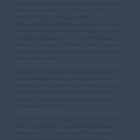
beim Basteln und am Glücksrad, bei dem es kleine
Preise zu gewinnen gab. Am Freitag lud die
Senioren Union zu einem gemütlichen
Weinnachmittag mit stimmungsvoller Live-Musik
ein. Am Samstagabend sorgte die Junge Union dann
mit einem Bierpongturnier für beste Stimmung,
bevor am Sonntag der politische Frühschoppen mit
dem bekannten EU-Politiker Elmar Brok zahlreiche
Interessierte anlockte.
Der CDU-Stadtverbandsvorsitzende Jörg Haferkorn
konnte krankheitsbedingt und aufgrund seines
Urlaubs leider nur punktuell dabei sein, zeigte sich
aber nach Rückmeldungen aus dem Team sehr
zufrieden: „Das war ein starkes Zeichen unserer
Partei mitten in Herford.“
Die CDU Herford zieht insgesamt ein sehr positives
Fazit und bedankt sich bei allen Besucherinnen und
Besuchern für die vielen freundlichen Gespräche
und Begegnungen. Eine Wiederholung beim