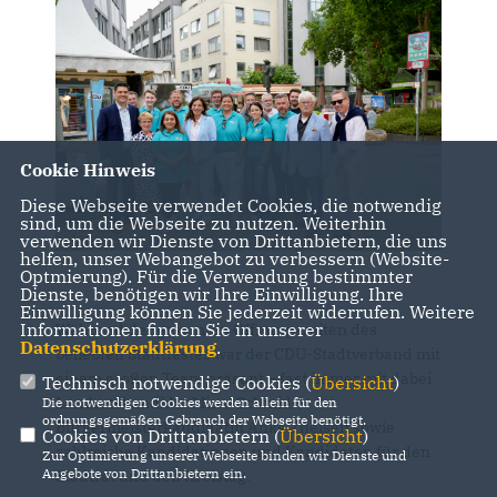
Cookie Hinweis
Diese Webseite verwendet Cookies, die notwendig
sind, um die Webseite zu nutzen. Weiterhin
verwenden wir Dienste von Drittanbietern, die uns
helfen, unser Webangebot zu verbessern (Website-
Optmierung). Für die Verwendung bestimmter
Dienste, benötigen wir Ihre Einwilligung. Ihre
Einwilligung können Sie jederzeit widerrufen. Weitere
Informationen finden Sie in unserer
Während der gesamten Öffnungszeiten des
Datenschutzerklärung
.
beliebten Stadtfestes war der CDU-Stadtverband mit
einem großen Team präsent – fast immer mit dabei
Technisch notwendige Cookies (
Übersicht
)
Landratskandidat Mirco Schmidt,
Die notwendigen Cookies werden allein für den
ordnungsgemäßen Gebrauch der Webseite benötigt.
Bürgermeisterkandidatin Anke Theisen sowie
Cookies von Drittanbietern (
Übersicht
)
zahlreiche Kandidatinnen und Kandidaten für den
Zur Optimierung unserer Webseite binden wir Dienste und
Angebote von Drittanbietern ein.
Stadtrat und den Kreistag.