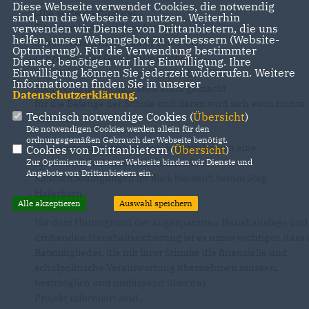
Diese Webseite verwendet Cookies, die notwendig
Die Verbesserung der
sind, um die Webseite zu nutzen. Weiterhin
verwenden wir Dienste von Drittanbietern, die uns
Situation insbesondere für die
helfen, unser Webangebot zu verbessern (Website-
Schülerinnen und Schüler sowie die
Optmierung). Für die Verwendung bestimmter
Lehrkräfte der Geschwister-Scholl-
Dienste, benötigen wir Ihre Einwilligung. Ihre
Einwilligung können Sie jederzeit widerrufen. Weitere
Schule liegt uns sehr am Herzen. Der CDU-
Informationen finden Sie in unserer
Stadtverband hat sich stets stark gemacht
Datenschutzerklärung
.
für die Belange der Schule und daran wird sich auch nichts
Technisch notwendige Cookies (
Übersicht
)
ändern.
Die notwendigen Cookies werden allein für den
ordnungsgemäßen Gebrauch der Webseite benötigt.
Allerdings müssen bei allen Ansprüchen an eine
Cookies von Drittanbietern (
Übersicht
)
Zur Optimierung unserer Webseite binden wir Dienste und
moderne Schule auch die finanziellen
Angebote von Drittanbietern ein.
Rahmenbedingungen im Blick bleiben“, betont Jörg
Haferkorn.
Alle akzeptieren
Auswahl speichern
Vor dem Hintergrund der angespannten Haushaltslage und
drohenden Haushaltssicherung ist es umso wichtiger, dass 
Ratsmitglieder, die mit ihrer Stimme die finanzielle und
schulpolitische Verantwortung übernehmen müssen,
bestmöglich und umfassend über das
Projekt informiert sind.